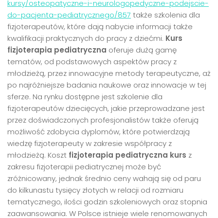
kursy/osteopatyczne-i-neurologopedyczne-podejscie-
do-pacjenta-pediatrycznego/857
także szkolenia dla
fizjoterapeutów, które dają nabycie informacji także
kwalifikacji praktycznych do pracy z dziećmi.
Kurs
fizjoterapia pediatryczna
oferuje dużą gamę
tematów, od podstawowych aspektów pracy z
młodzieżą, przez innowacyjne metody terapeutyczne, aż
po najróżniejsze badania naukowe oraz innowacje w tej
sferze. Na rynku dostępne jest szkolenie dla
fizjoterapeutów dziecięcych, jakie przeprowadzane jest
przez doświadczonych profesjonalistów także oferują
możliwość zdobycia dyplomów, które potwierdzają
wiedzę fizjoterapeuty w zakresie współpracy z
młodzieżą. Koszt
fizjoterapia pediatryczna kurs
z
zakresu fizjoterapii pediatrycznej może być
zróżnicowany, jednak średnio ceny wahają się od paru
do kilkunastu tysięcy złotych w relacji od rozmiaru
tematycznego, ilości godzin szkoleniowych oraz stopnia
zaawansowania. W Polsce istnieje wiele renomowanych