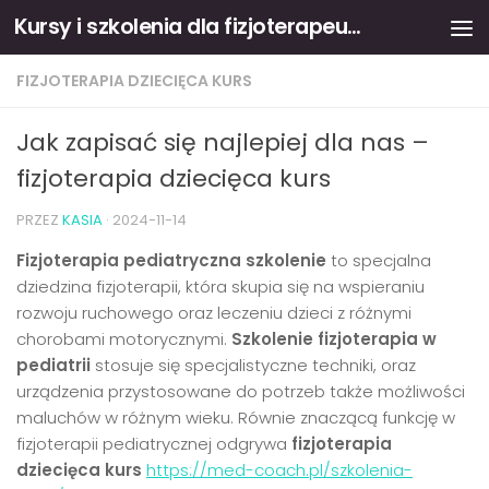
Kursy i szkolenia dla fizjoterapeutów
Skip to content
FIZJOTERAPIA DZIECIĘCA KURS
Jak zapisać się najlepiej dla nas –
fizjoterapia dziecięca kurs
PRZEZ
KASIA
·
2024-11-14
Fizjoterapia pediatryczna szkolenie
to specjalna
dziedzina fizjoterapii, która skupia się na wspieraniu
rozwoju ruchowego oraz leczeniu dzieci z różnymi
chorobami motorycznymi.
Szkolenie fizjoterapia w
pediatrii
stosuje się specjalistyczne techniki, oraz
urządzenia przystosowane do potrzeb także możliwości
maluchów w różnym wieku. Równie znaczącą funkcję w
fizjoterapii pediatrycznej odgrywa
fizjoterapia
dziecięca kurs
https://med-coach.pl/szkolenia-