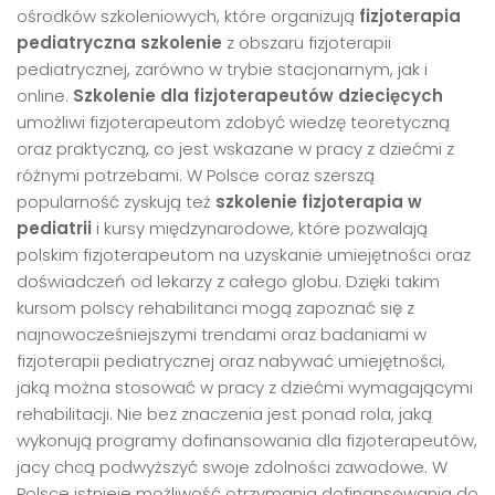
ośrodków szkoleniowych, które organizują
fizjoterapia
pediatryczna szkolenie
z obszaru fizjoterapii
pediatrycznej, zarówno w trybie stacjonarnym, jak i
online.
Szkolenie dla fizjoterapeutów dziecięcych
umożliwi fizjoterapeutom zdobyć wiedzę teoretyczną
oraz praktyczną, co jest wskazane w pracy z dziećmi z
różnymi potrzebami. W Polsce coraz szerszą
popularność zyskują też
szkolenie fizjoterapia w
pediatrii
i kursy międzynarodowe, które pozwalają
polskim fizjoterapeutom na uzyskanie umiejętności oraz
doświadczeń od lekarzy z całego globu. Dzięki takim
kursom polscy rehabilitanci mogą zapoznać się z
najnowocześniejszymi trendami oraz badaniami w
fizjoterapii pediatrycznej oraz nabywać umiejętności,
jaką można stosować w pracy z dziećmi wymagającymi
rehabilitacji. Nie bez znaczenia jest ponad rola, jaką
wykonują programy dofinansowania dla fizjoterapeutów,
jacy chcą podwyższyć swoje zdolności zawodowe. W
Polsce istnieje możliwość otrzymania dofinansowania do