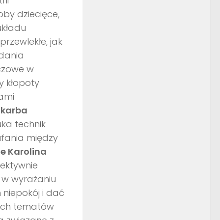
ii
oby dziecięce,
układu
rzewlekłe, jak
adania
uczowe w
y kłopoty
zami
Skarba
ka technik
ufania między
ie Karolina
fektywnie
i w wyrażaniu
 niepokój i dać
nych tematów