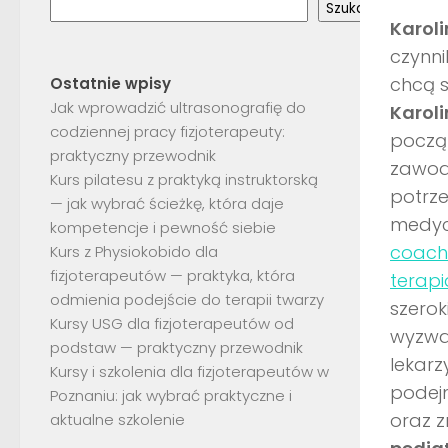
Szukaj
Karoli
czynni
chcą s
Ostatnie wpisy
Jak wprowadzić ultrasonografię do
Karol
codziennej pracy fizjoterapeuty:
począt
praktyczny przewodnik
zawodo
Kurs pilatesu z praktyką instruktorską
potrze
— jak wybrać ścieżkę, która daje
medyc
kompetencje i pewność siebie
coach.
Kurs z Physiokobido dla
fizjoterapeutów — praktyka, która
terap
odmienia podejście do terapii twarzy
szerok
Kursy USG dla fizjoterapeutów od
wyzwa
podstaw — praktyczny przewodnik
lekarz
Kursy i szkolenia dla fizjoterapeutów w
podej
Poznaniu: jak wybrać praktyczne i
oraz 
aktualne szkolenie