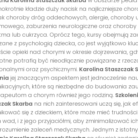
ria Karolina Staszczak Skarba
w obszarze pediatr
nokrotnie kładzie duży nacisk na najliczniejsze chor
jak choroby dróg oddechowych, alergie, choroby 
owego, zaburzenia neurologiczne oraz choroby p
tma lub cukrzyca. Oprócz tego, kursy obejmują z
ane z psychologią dziecka, co jest wyjątkowo kl
ście opieki nad chorymi w okresie dojrzewania, gd
tne potrafią być nieodłącznie powiązane z rzec
onalnymi oraz psychicznymi.
Karolina Staszczak 
nia
jej znaczącym aspektem jest jednocześnie nau
ikacyjnych, które są niezbędne do budowania za
erapeutom a chorym również jego rodziną.
Szkolen
czak Skarba
na nich zainteresowani uczą się, jak e
kować się z dzieckiem, które może mieć trudnośc
 wad, i z jego przyjaciółmi, aby zminimalizować ich
zrozumienie zaleceń medycznych. Jednym z istot