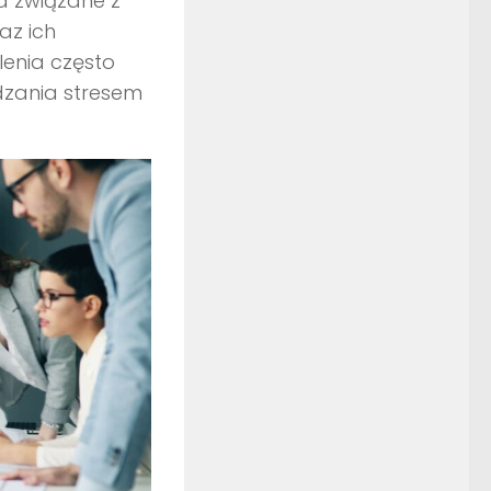
a związane z
az ich
lenia często
dzania stresem