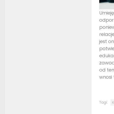
Umieję
odporn
poniew
relacj
jest o
potwie
eduka
zawod
od tem
wnosi 
Tagi:
K