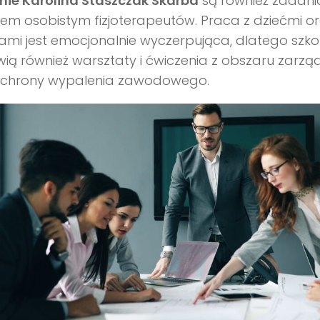
nie Karolina Staszczak Skarba
są również zadani
em osobistym fizjoterapeutów. Praca z dziećmi or
ami jest emocjonalnie wyczerpująca, dlatego szko
ią również warsztaty i ćwiczenia z obszaru zarzą
ochrony wypalenia zawodowego.