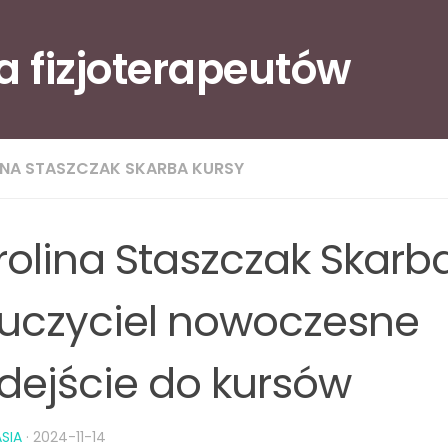
la fizjoterapeutów
INA STASZCZAK SKARBA KURSY
rolina Staszczak Skarb
uczyciel nowoczesne
dejście do kursów
SIA
·
2024-11-14