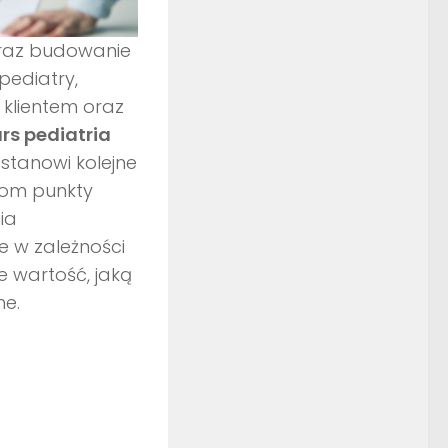
oraz budowanie
pediatry,
klientem oraz
rs pediatria
stanowi kolejne
utom punkty
ia
 w zależności
le wartość, jaką
ne.