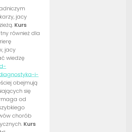
sadniczym
arzy, jacy
zieżą.
Kurs
ny również dla
rierę
, jacy
ać wiedzę
ed-
diagnostyka-i-
ściej obejmują
ających się
wymaga od
 szybkiego
awów chorób
ycznych.
Kurs