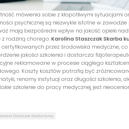
tność mówienia sobie z kłopotliwymi sytuacjami 
ości psychicznej są niezwykle istotne w zawodzie 
aż mają bezpośredni wpływ na jakość opieki nad 
e z rodziną chorego.
Karolina Staszczak Skarba ku
n certyfikowanych przez środowiska medyczne, co 
rdzenie jakości szkolenia i dostarcza fizjoterape
cyjne reklamowane w procesie ciągłego kształcen
owego. Koszty kosztów potrafią być zróżnicowane
atyki, renomy instytucji oraz długości szkolenia, a
takie szkolenie do pracy medycznej, jest nieocenio
arolina Staszczak Skarba kursy