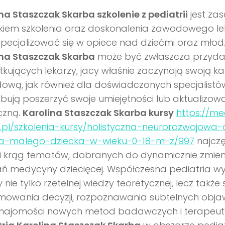
na Staszczak Skarba szkolenie z pediatrii
jest za
kiem szkolenia oraz doskonalenia zawodowego lek
pecjalizować się w opiece nad dziećmi oraz młod
ina Staszczak Skarba
może być zwłaszcza przydat
kujących lekarzy, jacy właśnie zaczynają swoją ka
wą, jak również dla doświadczonych specjalistów
bują poszerzyć swoje umiejętności lub aktualizow
zną.
Karolina Staszczak Skarba kursy
https://m
pl/szkolenia-kursy/holistyczna-neurorozwojowa-
ia-malego-dziecka-w-wieku-0-18-m-z/997
najczę
i krąg tematów, dobranych do dynamicznie zmieni
ń medycyny dziecięcej. Współczesna pediatria 
y nie tylko rzetelnej wiedzy teoretycznej, lecz także
mowania decyzji, rozpoznawania subtelnych obj
znajomości nowych metod badawczych i terapeut