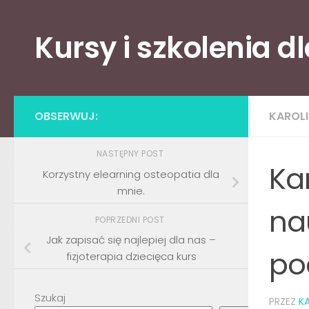
Skip to content
Kursy i szkolenia d
OBSERWUJ:
KAROL
NASTĘPNY POST
Ka
Korzystny elearning osteopatia dla
mnie.
na
POPRZEDNI POST
Jak zapisać się najlepiej dla nas –
po
fizjoterapia dziecięca kurs
Szukaj
PRZEZ
KA