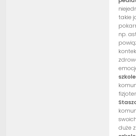
pediat
niejed
takie 
pokarm
np. as
powiąz
kontek
zdrowo
emocj
szkole
komun
fizjot
Stasz
komuni
swoich
duże 