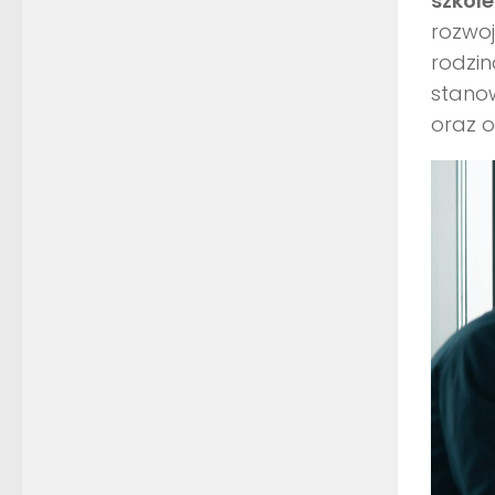
szkole
rozwoj
rodzin
stanow
oraz 