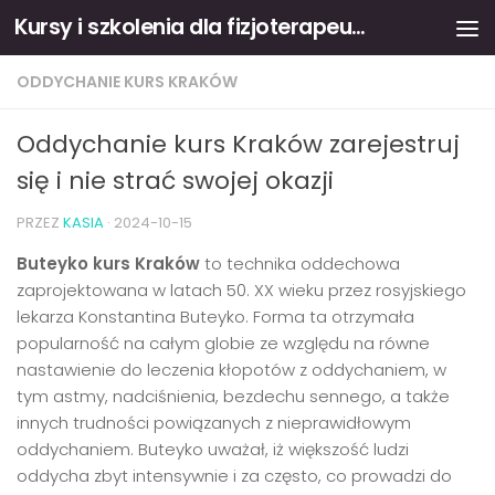
Kursy i szkolenia dla fizjoterapeutów
Skip to content
ODDYCHANIE KURS KRAKÓW
Oddychanie kurs Kraków zarejestruj
się i nie strać swojej okazji
PRZEZ
KASIA
·
2024-10-15
Buteyko kurs Kraków
to technika oddechowa
zaprojektowana w latach 50. XX wieku przez rosyjskiego
lekarza Konstantina Buteyko. Forma ta otrzymała
popularność na całym globie ze względu na równe
nastawienie do leczenia kłopotów z oddychaniem, w
tym astmy, nadciśnienia, bezdechu sennego, a także
innych trudności powiązanych z nieprawidłowym
oddychaniem. Buteyko uważał, iż większość ludzi
oddycha zbyt intensywnie i za często, co prowadzi do