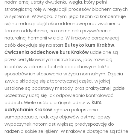
nadmiernej utraty dwutlenku węgla, który pełni
strategiczną rolę w regulacji| procesów biochemicznych
w systemie. W związku z tym, jego technika koncentruje
się na redukcji objętości oddechowej oraz zwolnieniu
tempa oddychania, co ma na celu przywrócenie
naturalnej harmonii w ciele. W Krakowie coraz więcej
osób decyduje się na start
Buteyko kurs Kraków
.
Ćwiczenia oddechowe kurs Kraków
udzielane są
przez certyfikowanych instruktorów, jacy rozwijają
klientów w zakresie technik oddechowych także
sposobów ich stosowania w życiu normalnym. Zajęcia
zwykle składają się z teoretycznej części, w jakiej
ustalane są podstawy metody, oraz praktycznej, gdzie
uczestnicy uczą się, jak odpowiednio kontrolować
oddech. Wiele osób biorących udział w
kurs
oddychanie Kraków
zgłasza polepszenie
samopoczucia, redukcję objawów astmy, lepszy
wypoczynek natomiast większą predyspozycję do
radzenia sobie ze lękiem. W Krakowie dostępne są różne