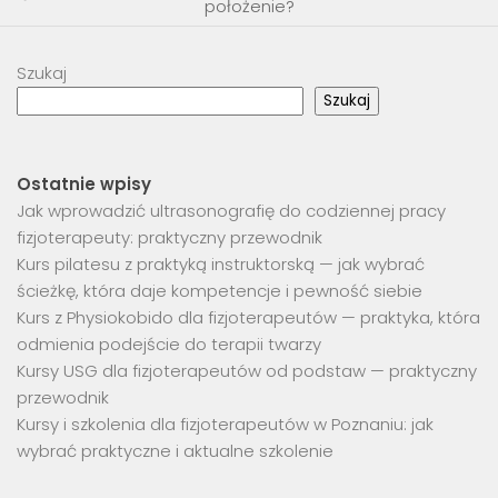
położenie?
Szukaj
Szukaj
Ostatnie wpisy
Jak wprowadzić ultrasonografię do codziennej pracy
fizjoterapeuty: praktyczny przewodnik
Kurs pilatesu z praktyką instruktorską — jak wybrać
ścieżkę, która daje kompetencje i pewność siebie
Kurs z Physiokobido dla fizjoterapeutów — praktyka, która
odmienia podejście do terapii twarzy
Kursy USG dla fizjoterapeutów od podstaw — praktyczny
przewodnik
Kursy i szkolenia dla fizjoterapeutów w Poznaniu: jak
wybrać praktyczne i aktualne szkolenie