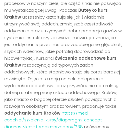
procesów w naszym ciele, ale część z nas nie poświęca
mu wystarczającej uwagi. Podczas
Buteyko kurs
Kraków
uczestnicy kształtują się, jak świadomie
utrzymywać swój oddech, zmniejszać częstotliwość
oddychania oraz utrzymywać dobre proporcje gazów w
systemie. Instruktorzy zazwyczaj mówią, jak znaczące
jest oddychanie przez nos oraz zapobieganie głębokich,
szybkich wdechów, jakie potrafią doprowadzać do
hipowentylacji. Kursanci
ćwiczenia oddechowe kurs
Kraków
rozpoczynają od typowych zadań
oddechowych, które stopniowo stają się coraz bardziej
rozwinięte. Zajęcia te mają na celu polepszenie
wydolności oddechowej oraz przywrócenie naturalnej,
dobrej i stabilnej pracy układu oddechowego. Kraków,
jako miasto o bogatej ofercie szkoleń powiązanych z
rozwojem osobistym oraz zdrowiem, proponuje także
oddychanie kurs Kraków
https://med-
coach.pl/szkolenia-kursy/diaphragm-concept-
diagnostyka-i-terapia-przepony/738
poświęcony