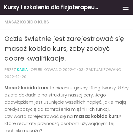
Kursy i szkolenia dla fizjoterapeutów
Skip to content
MASAŻ KOBIDO KURS
Gdzie świetnie jest zarejestrować się
masaż kobido kurs, żeby zdobyć
dobre kwalifikacje.
PRZEZ
KASIA
· OPUBLIKOWANO
2022-11-03
· ZAKTUALIZOWANO
2022-12-20
Masaż kobido kurs
to niechirurgiczny lifting twarzy, który
działa dokładnie na struktury naszej cery. Jego
obowiązkiem jest usunięcie wszelkich napięć, jakie mają
predyspozycję do zamrożenia mięśni i ich funkcji.
Czy warto zarejestrować się na
masaż kobido kurs
?
Które rezultaty przynoszą osobom używającym tej
techniki masażu?