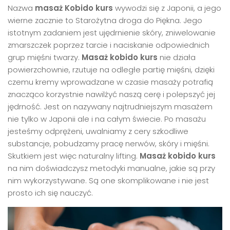
Nazwa
masaż Kobido kurs
wywodzi się z Japonii, a jego
wierne zacznie to Starożytna droga do Piękna. Jego
istotnym zadaniem jest ujędrnienie skóry, zniwelowanie
zmarszczek poprzez tarcie i naciskanie odpowiednich
grup mięśni twarzy.
Masaż kobido kurs
nie działa
powierzchownie, rzutuje na odległe partię mięśni, dzięki
czemu kremy wprowadzane w czasie masaży potrafią
znacząco korzystnie nawilżyć naszą cerę i polepszyć jej
jędrność. Jest on nazywany najtrudniejszym masażem
nie tylko w Japonii ale i na całym świecie. Po masażu
jesteśmy odprężeni, uwalniamy z cery szkodliwe
substancje, pobudzamy pracę nerwów, skóry i mięśni.
Skutkiem jest więc naturalny lifting.
Masaż kobido kurs
na nim doświadczysz metodyki manualne, jakie są przy
nim wykorzystywane. Są one skomplikowane i nie jest
prosto ich się nauczyć.