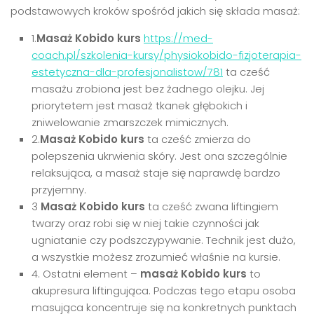
podstawowych kroków spośród jakich się składa masaż:
1.
Masaż Kobido kurs
https://med-
coach.pl/szkolenia-kursy/physiokobido-fizjoterapia-
estetyczna-dla-profesjonalistow/781
ta cześć
masażu zrobiona jest bez żadnego olejku. Jej
priorytetem jest masaż tkanek głębokich i
zniwelowanie zmarszczek mimicznych.
2.
Masaż Kobido kurs
ta cześć zmierza do
polepszenia ukrwienia skóry. Jest ona szczególnie
relaksująca, a masaż staje się naprawdę bardzo
przyjemny.
3
Masaż Kobido kurs
ta cześć zwana liftingiem
twarzy oraz robi się w niej takie czynności jak
ugniatanie czy podszczypywanie. Technik jest dużo,
a wszystkie możesz zrozumieć właśnie na kursie.
4. Ostatni element –
masaż Kobido kurs
to
akupresura liftingująca. Podczas tego etapu osoba
masująca koncentruje się na konkretnych punktach