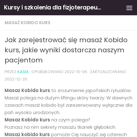
Kursy i szkolenia dla fizjoterapeutów
Skip to content
MASAŻ KOBIDO KURS
Jak zarejestrować się masaż Kobido
kurs, jakie wyniki dostarcza naszym
pacjentom
PRZEZ
KASIA
· OPUBLIKOWANO
2022-10-06
· ZAKTUALIZOWANO
2022-12-20
Masaż Kobido kurs
to zrozumienie japońskich rytuałów.
Masaż polega na dużym liftingu skóry twarzy. W dawnych
czasach masaż kobido był zarezerwowany wyłącznie dla
pań wysoko urodzonych.
Masaż Kobido kurs
na czym polega?
Poznasz na nim sekrety masażu tkanek głębokich.
Masaż kobido kurs
pomoże Cię nauczyć się czterech