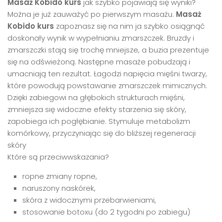
Masaż Kobido kurs
jak szybko pojawiają się wyniki?
Można je już zauważyć po pierwszym masażu.
Masaż
Kobido kurs
zapoznasz się na nim ja szybko osiągnąć
doskonały wynik w wypełnianiu zmarszczek. Bruzdy i
zmarszczki stają się trochę mniejsze, a buzia prezentuje
się na odświeżoną. Następne masaże pobudzają i
umacniają ten rezultat. Łagodzi napięcia mięśni twarzy,
które powodują powstawanie zmarszczek mimicznych.
Dzięki zabiegowi na głębokich strukturach mięśni,
zmniejsza się widoczne efekty starzenia się skóry,
zapobiega ich pogłębianie. Stymuluje metabolizm
komórkowy, przyczyniając się do bliższej regeneracji
skóry
Które są przeciwwskazania?
ropne zmiany ropne,
naruszony naskórek,
skóra z widocznymi przebarwieniami,
stosowanie botoxu (do 2 tygodni po zabiegu)