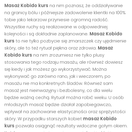
Masaż Kobido kurs
na nim poznasz, że oddziaływanie
na granicy bólu i późniejsze zadowolenie klientki na 100%
tobie jako lekarzowi przyniesie ogromną radość.
Wszystkie ruchy są realizowane w odpowiedniej
kolejności i są dokładnie zaplanowane.
Masaż Kobido
kurs
to nie tylko pozbycie się zmarszczek czy ujędrnienie
skóry, ale to też rytuał piękna oraz zdrowia.
Masaż
Kobido kurs
na nim zrozumiesz nie tylko plusy
stosowania tego rodzaju masażu, ale również dowiesz
się kiedy i jak możesz go wykorzystywać. Można
wykonywać go zarówno rano, jak i wieczorem, po
masażu nie ma konkretnych śladów. Również sam
masaż jest nieinwazyjny i bezbolesny, co dla wielu
będzie ważną cechą. Rytuał można robić wieku. U osób
młodszych masaż będzie działał zapobiegawczo,
wpływał na zachowanie elastyczności oraz sprężystości
skóry. W przypadku starszych kobiet
masaż Kobido
kurs
pozwala osiągnąć rezultaty widoczne gołym okiem.