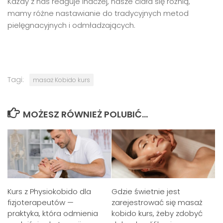
Każdy z nas reaguje inaczej, nasze ciała się różnią,
mamy różne nastawianie do tradycyjnych metod
pielęgnacyjnych i odmładzających.
Tagi:
masaż Kobido kurs
MOŻESZ RÓWNIEŻ POLUBIĆ…
Kurs z Physiokobido dla
Gdzie świetnie jest
fizjoterapeutów —
zarejestrować się masaż
praktyka, która odmienia
kobido kurs, żeby zdobyć