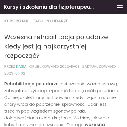
Kursy i szkolenia dla fizjoterapeutów
Skip to content
KURS REHABILITACJI PO UDARZE
Wczesna rehabilitacja po udarze
kiedy jest ją najkorzystniej
rozpocząć?
PRZEZ
KASIA
· OPUBLIKOWANO
2022-11-03
· ZAKTUALIZOWANO
2023-01-02
Rehabilitacja po udarze
jest szalenie ważna sprawą,
żeby jak najszybciej rozpocząć terapię osób po udarze.
Od niej uzależnione jest bowiem kiedy i w jakim stanie
chory wróci do poprzedniej sprawności. Udar jest
trzecim pod względem zgonów po raku i
dolegliwościach układu krążenia. Widzimy jak wiele
kobiet ma z nim do czynienia. Dlatego
wczesna