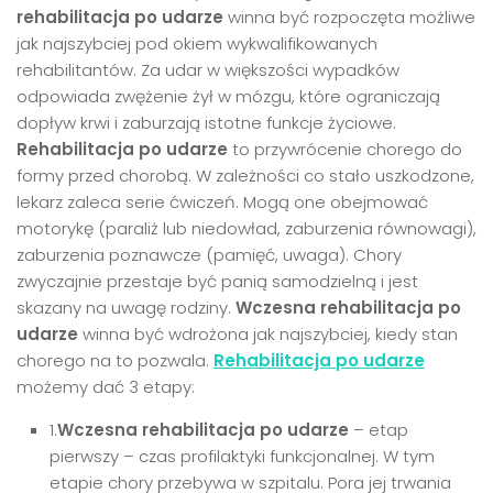
rehabilitacja po udarze
winna być rozpoczęta możliwe
jak najszybciej pod okiem wykwalifikowanych
rehabilitantów. Za udar w większości wypadków
odpowiada zwężenie żył w mózgu, które ograniczają
dopływ krwi i zaburzają istotne funkcje życiowe.
Rehabilitacja po udarze
to przywrócenie chorego do
formy przed chorobą. W zależności co stało uszkodzone,
lekarz zaleca serie ćwiczeń. Mogą one obejmować
motorykę (paraliż lub niedowład, zaburzenia równowagi),
zaburzenia poznawcze (pamięć, uwaga). Chory
zwyczajnie przestaje być panią samodzielną i jest
skazany na uwagę rodziny.
Wczesna rehabilitacja po
udarze
winna być wdrożona jak najszybciej, kiedy stan
chorego na to pozwala.
Rehabilitacja po udarze
możemy dać 3 etapy:
1.
Wczesna rehabilitacja po udarze
– etap
pierwszy – czas profilaktyki funkcjonalnej. W tym
etapie chory przebywa w szpitalu. Pora jej trwania