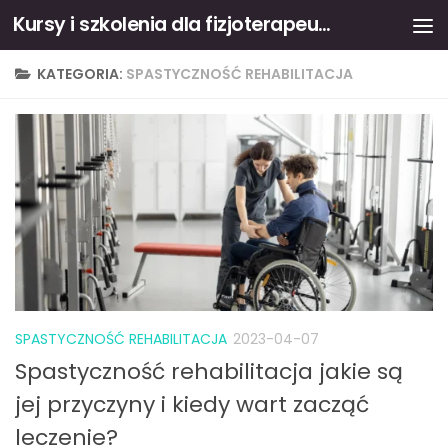
Kursy i szkolenia dla fizjoterapeutów
Skip to content
KATEGORIA:
SPASTYCZNOŚĆ REHABILITACJA
SPASTYCZNOŚĆ REHABILITACJA
2023-04-07
Spastyczność rehabilitacja jakie są
jej przyczyny i kiedy wart zacząć
leczenie?