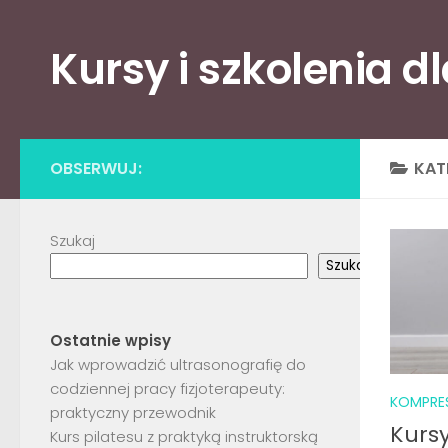
Skip to content
Kursy i szkolenia d
OBSERWUJ:
KAT
Szukaj
Szukaj
Ostatnie wpisy
Jak wprowadzić ultrasonografię do
codziennej pracy fizjoterapeuty:
KOMPRES
praktyczny przewodnik
Kursy
Kurs pilatesu z praktyką instruktorską