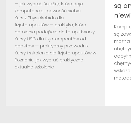
— jak wybrać ścieżkę, która daje
są o
kompetencje i pewność siebie
niew
Kurs z Physiokobido dla
fizjoterapeutów — praktyka, która
Kompre
odmienia podejście do terapii twarzy
są zaw
Kursy USG dla fizjoterapeutów od
można d
podstaw — praktyczny przewodnik
chętnyc
Kursy i szkolenia dla fizjoterapeutów w
odbył 
Poznaniu: jak wybrać praktyczne i
chętnyc
aktualne szkolenie
wskaże
metodę 