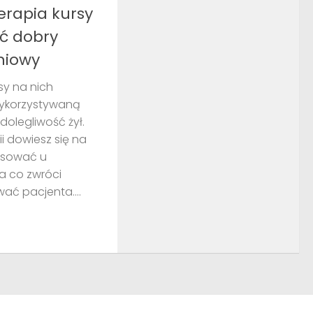
erapia kursy
ać dobry
niowy
sy na nich
ykorzystywaną
z dolegliwość żył.
i dowiesz się na
tosować u
a co zwróci
ać pacjenta....