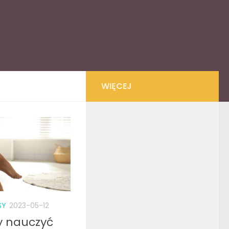
WIĘCEJ
SY
2023-05-12
 nauczyć