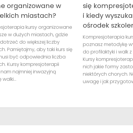
ne organizowane w
się kompresjot
ielkich miastach?
i kiedy wyszuk
ośrodek szkole
sjoterapia kursy organizowane
sze w dużych miastach, gdzie
Kompresjoterapia kur
otrzeć do większej liczby
poznasz metodykę w
h. Pamiętajmy, aby taki kurs się
do profilaktyki i walk 
musi być odpowiednia liczba
Kursy kompresjoterapi
h. Kursy kompresjoterapii
nich jakie formy zas
 nam najmniej inwazyjną
niektórych chorych. N
walki...
uwagę i jak przygotow