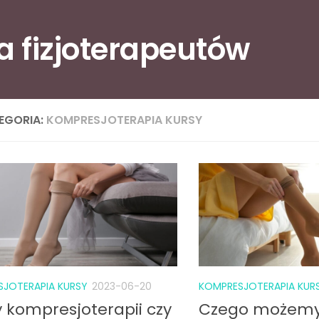
la fizjoterapeutów
EGORIA:
KOMPRESJOTERAPIA KURSY
JOTERAPIA KURSY
2023-06-20
KOMPRESJOTERAPIA KUR
 kompresjoterapii czy
Czego możemy