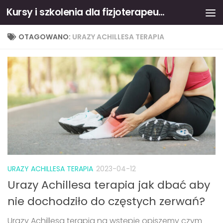
Kursy i szkolenia dla fizjoterapeutów
Skip to content
OTAGOWANO:
URAZY ACHILLESA TERAPIA
URAZY ACHILLESA TERAPIA
2023-04-12
Urazy Achillesa terapia jak dbać aby
nie dochodziło do częstych zerwań?
Urazy Achillesa terapia na wstępie opiszemy czym