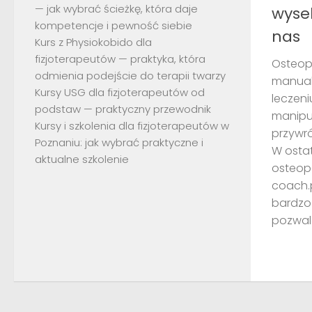
— jak wybrać ścieżkę, która daje
wyse
kompetencje i pewność siebie
nas
Kurs z Physiokobido dla
fizjoterapeutów — praktyka, która
Osteop
odmienia podejście do terapii twarzy
manualn
Kursy USG dla fizjoterapeutów od
leczeni
podstaw — praktyczny przewodnik
manipu
Kursy i szkolenia dla fizjoterapeutów w
przywr
Poznaniu: jak wybrać praktyczne i
W ostat
aktualne szkolenie
osteop
coach.p
bardzo
pozwala