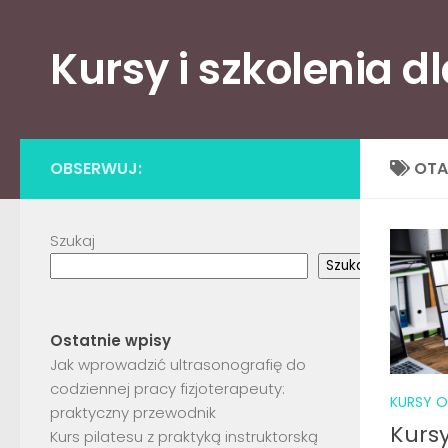
Skip to content
Kursy i szkolenia d
OBSERWUJ:
OT
Szukaj
Szukaj
Ostatnie wpisy
Jak wprowadzić ultrasonografię do
codziennej pracy fizjoterapeuty:
KURSY O
praktyczny przewodnik
Kursy
Kurs pilatesu z praktyką instruktorską