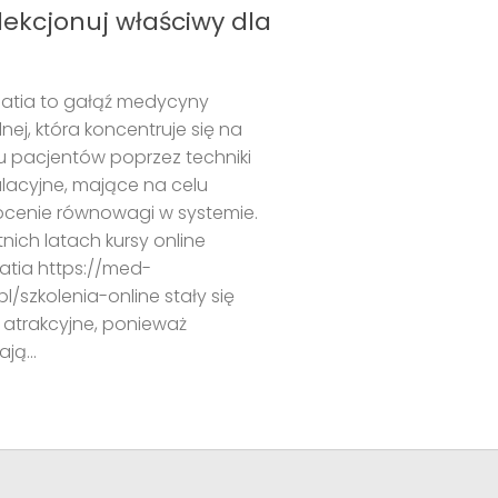
lekcjonuj właściwy dla
atia to gałąź medycyny
ej, która koncentruje się na
u pacjentów poprzez techniki
lacyjne, mające na celu
ócenie równowagi w systemie.
nich latach kursy online
atia https://med-
l/szkolenia-online stały się
 atrakcyjne, ponieważ
ją...