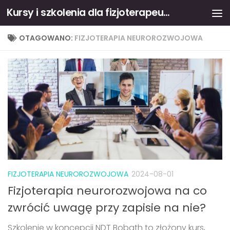
Kursy i szkolenia dla fizjoterapeutów
Skip to content
OTAGOWANO:
FIZJOTERAPIA NEUROROZWOJOWA
FIZJOTERAPIA NEUROROZWOJOWA
2024-08-01
Fizjoterapia neurorozwojowa na co
zwrócić uwagę przy zapisie na nie?
Szkolenie w koncepcji NDT Bobath to złożony kurs,