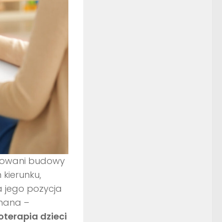
ygowani budowy
 kierunku,
a jego pozycja
nana –
joterapia dzieci