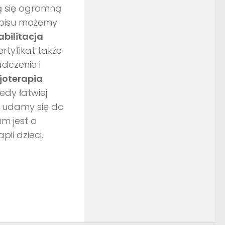
ją się ogromną
Zapisu możemy
abilitacja
rtyfikat także
dczenie i
zjoterapia
dy łatwiej
k udamy się do
m jest o
ii dzieci.