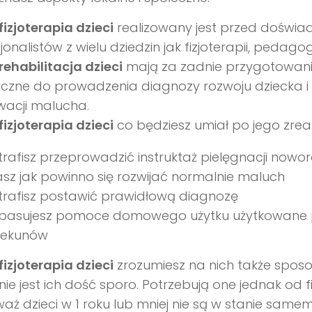
fizjoterapia dzieci
realizowany jest przed doświ
jonalistów z wielu dziedzin jak fizjoterapii, pedagog
rehabilitacja dzieci
mają za zadnie przygotowanie 
czne do prowadzenia diagnozy rozwoju dziecka i 
wacji malucha.
fizjoterapia dzieci
co będziesz umiał po jego zrea
rafisz przeprowadzić instruktaż pielęgnacji nowo
sz jak powinno się rozwijać normalnie maluch
trafisz postawić prawidłową diagnozę
pasujesz pomoce domowego użytku użytkowane 
iekunów
fizjoterapia dzieci
zrozumiesz na nich także sposob
nie jest ich dość sporo. Potrzebują one jednak od f
aż dzieci w 1 roku lub mniej nie są w stanie samem