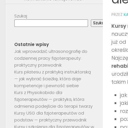
PRZEZ
KA
Szukaj
Szukaj
Kursy 
nauczy
już o
Ostatnie wpisy
określ
Jak wprowadzić ultrasonografię do
Najczę
codziennej pracy fizjoterapeuty:
praktyczny przewodnik
rehabi
Kurs pilatesu z praktyką instruktorską
urodzi
— jak wybrać ścieżkę, która daje
takim 
kompetencje i pewność siebie
Kurs z Physiokobido dla
jak
fizjoterapeutów — praktyka, która
jak
odmienia podejście do terapii twarzy
ro
Kursy USG dla fizjoterapeutów od
po
podstaw — praktyczny przewodnik
poz
Kursy i szkolenia dla fizjoterapeutów w