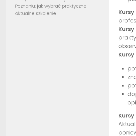
Poznaniu: jak wybrać praktyczne i
Kursy 
aktualne szkolenie
profes
Kursy 
prakty
obser
Kursy 
pot
zna
po
do
op
Kursy 
Aktual
poniew