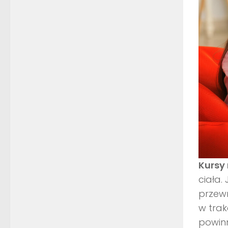
Kursy 
ciała.
przewr
w tra
powinn