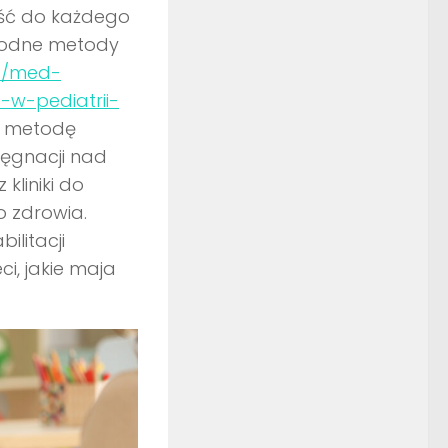
ść do każdego
godne metody
://med-
-w-pediatrii-
 metodę
elęgnacji nad
kliniki do
o zdrowia.
litacji
i, jakie maja