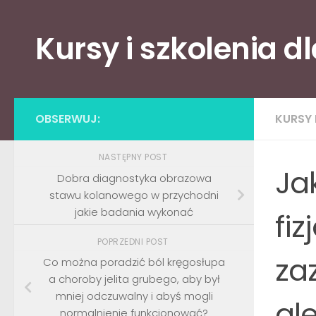
Skip to content
Kursy i szkolenia d
OBSERWUJ:
KURSY 
NASTĘPNY POST
Ja
Dobra diagnostyka obrazowa
stawu kolanowego w przychodni
jakie badania wykonać
fiz
POPRZEDNI POST
zaz
Co można poradzić ból kręgosłupa
a choroby jelita grubego, aby był
mniej odczuwalny i abyś mogli
ale
normalnienie funkcjonować?