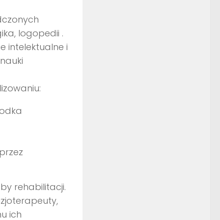
adczonych
ika, logopedii .
intelektualne i
nauki
lizowaniu:
rodka
przez
y rehabilitacji.
izjoterapeuty,
u ich