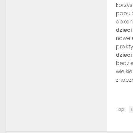
korzys
popula
dokona
dzieci
nowe u
prakty
dzieci
będzi
wielki
znaczn
Tagi:
k