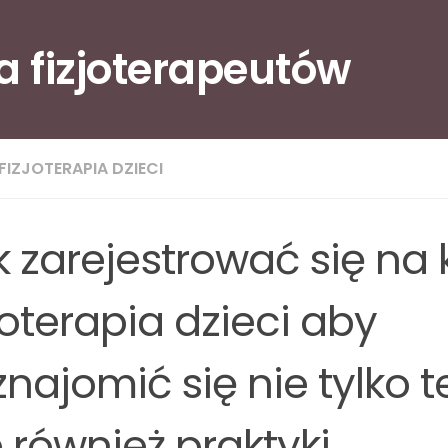
la fizjoterapeutów
FIZJOTERAPIA DZIECI
k zarejestrować się na 
joterapia dzieci aby
najomić się nie tylko te
 również praktyki.