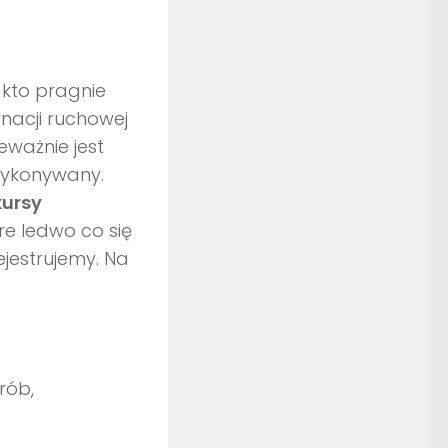
 kto pragnie
nacji ruchowej
eważnie jest
 wykonywany.
kursy
re ledwo co się
rejestrujemy. Na
rób,