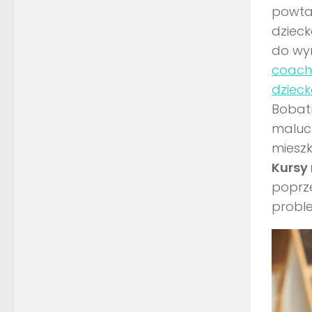
powta
dziec
do wy
coach
dziec
Bobath
maluch
mieszk
Kursy 
poprze
proble