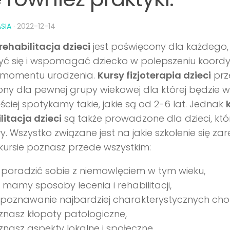
SIA
·
2022-12-14
rehabilitacja dzieci
jest poświęcony dla każdego,
ć się i wspomagać dziecko w polepszeniu koordy
d momentu urodzenia.
Kursy fizjoterapia dzieci
prz
ony dla pewnej grupy wiekowej dla której będzie
ściej spotykamy takie, jakie są od 2-6 lat. Jednak
litacja dzieci
są także prowadzone dla dzieci, któ
ły. Wszystko związane jest na jakie szkolenie się za
kursie poznasz przede wszystkim:
 poradzić sobie z niemowlęciem w tym wieku,
i mamy sposoby lecenia i rehabilitacji,
zpoznawanie najbardziej charakterystycznych cho
znasz kłopoty patologiczne,
nasz aspekty lokalne i społeczne.