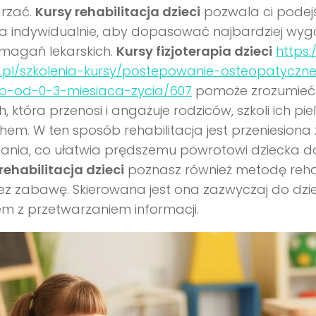
rzać.
Kursy rehabilitacja dzieci
pozwala ci podej
ka indywidualnie, aby dopasować najbardziej wy
magań lekarskich.
Kursy fizjoterapia dzieci
https
.pl/szkolenia-kursy/postepowanie-osteopatyczne
ko-od-0-3-miesiaca-zycia/607
pomoże zrozumieć
, która przenosi i angażuje rodziców, szkoli ich pi
em. W ten sposób rehabilitacja jest przeniesiona z 
ania, co ułatwia prędszemu powrotowi dziecka d
rehabilitacja dzieci
poznasz również metodę rehabi
z zabawę. Skierowana jest ona zazwyczaj do dziec
m z przetwarzaniem informacji.