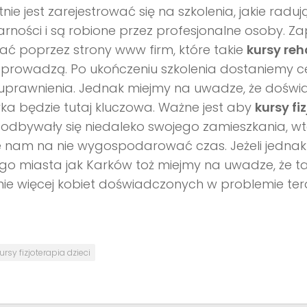
tnie jest zarejestrować się na szkolenia, jakie radu
rności i są robione przez profesjonalne osoby. 
ć poprzez strony www firm, które takie
kursy reh
prowadzą. Po ukończeniu szkolenia dostaniemy ce
prawnienia. Jednak miejmy na uwadze, że doświa
ka będzie tutaj kluczowa. Ważne jest aby
kursy fi
odbywały się niedaleko swojego zamieszkania, wte
e nam na nie wygospodarować czas. Jeżeli jedna
ego miasta jak Karków toż miejmy na uwadze, że ta
ie więcej kobiet doświadczonych w problemie terap
ursy fizjoterapia dzieci