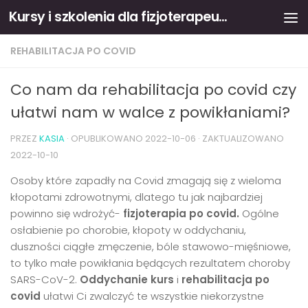
Kursy i szkolenia dla fizjoterapeutów
Skip to content
REHABILITACJA PO COVID
Co nam da rehabilitacja po covid czy
ułatwi nam w walce z powikłaniami?
PRZEZ
KASIA
· OPUBLIKOWANO
2022-10-06
· ZAKTUALIZOWANO
2022-10-10
Osoby które zapadły na Covid zmagają się z wieloma
kłopotami zdrowotnymi, dlatego tu jak najbardziej
powinno się wdrożyć-
fizjoterapia po covid.
Ogólne
osłabienie po chorobie, kłopoty w oddychaniu,
duszności ciągłe zmęczenie, bóle stawowo-mięśniowe,
to tylko małe powikłania będących rezultatem choroby
SARS-CoV-2.
Oddychanie kurs
i
rehabilitacja po
covid
ułatwi Ci zwalczyć te wszystkie niekorzystne