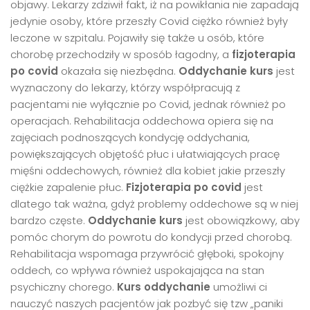
objawy. Lekarzy zdziwił fakt, iż na powikłania nie zapadają
jedynie osoby, które przeszły Covid ciężko również były
leczone w szpitalu. Pojawiły się także u osób, które
chorobę przechodziły w sposób łagodny, a
fizjoterapia
po covid
okazała się niezbędna.
Oddychanie kurs
jest
wyznaczony do lekarzy, którzy współpracują z
pacjentami nie wyłącznie po Covid, jednak również po
operacjach. Rehabilitacja oddechowa opiera się na
zajęciach podnoszących kondycję oddychania,
powiększających objętość płuc i ułatwiających pracę
mięśni oddechowych, również dla kobiet jakie przeszły
ciężkie zapalenie płuc.
Fizjoterapia po covid
jest
dlatego tak ważna, gdyż problemy oddechowe są w niej
bardzo częste.
Oddychanie kurs
jest obowiązkowy, aby
pomóc chorym do powrotu do kondycji przed chorobą.
Rehabilitacja wspomaga przywrócić głęboki, spokojny
oddech, co wpływa również uspokajająca na stan
psychiczny chorego.
Kurs oddychanie
umożliwi ci
nauczyć naszych pacjentów jak pozbyć się tzw „paniki